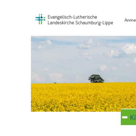
Anme
K