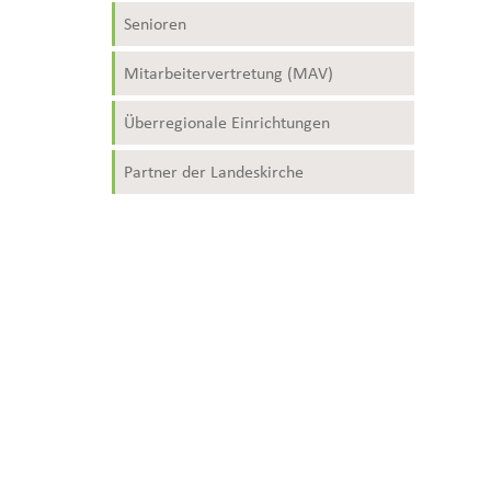
Senioren
Mitarbeitervertretung (MAV)
Überregionale Einrichtungen
Partner der Landeskirche