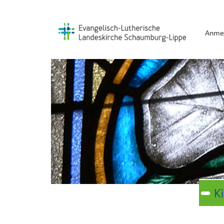
Anme
K