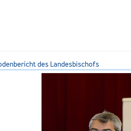
odenbericht des Landesbischofs