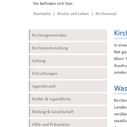
Sie befinden sich hier:
Startseite
Kirche und Leben
Kirchenasyl
Kirc
Kirchengemeinden
In eine
Kirchenentwicklung
Not gez
Wort: 
Leitung
Ausdru
sondern
Einrichtungen
Jugendmusik
Was 
Kinder & Jugendliche
Kirche
Landes
Bildung & Gesellschaft
vorübe
staatl
Hilfe und Prävention