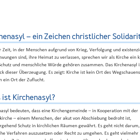
henasyl – ein Zeichen christlicher Solidari
r Zeit, in der Menschen aufgrund von Krieg, Verfolgung und existenzi
wungen sind, ihre Heimat zu verlassen, sprechen wir als Kirche ein k
Schutz und menschliche Würde gehören zusammen. Das Kirchenasyl is
ck dieser Überzeugung. Es zeigt: Kirche ist kein Ort des Wegschauens
 ein Ort der Zuflucht.
ist Kirchenasyl?
nasyl bedeuten, dass eine Kirchengemeinde – in Kooperation mit der
kirche – einem Menschen, der akut von Abschiebung bedroht ist,
rgehend Schutz in kirchlichen Räumen gewährt. Es geht nicht darum,
iche Verfahren auszusetzen oder Recht zu umgehen. Es geht vielmehr