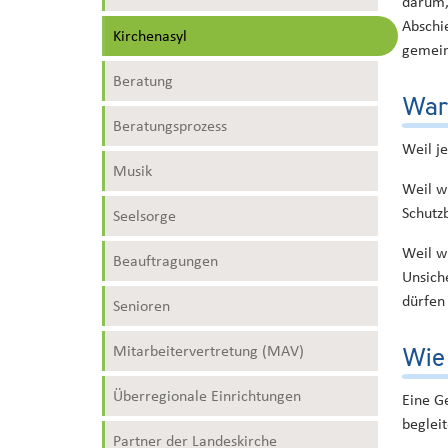
darum,
Abschi
Kirchenasyl
gemein
Beratung
War
Beratungsprozess
Weil j
Musik
Weil w
Schutz
Seelsorge
Weil w
Beauftragungen
Unsich
dürfen 
Senioren
Mitarbeitervertretung (MAV)
Wie 
Überregionale Einrichtungen
Eine G
beglei
Partner der Landeskirche