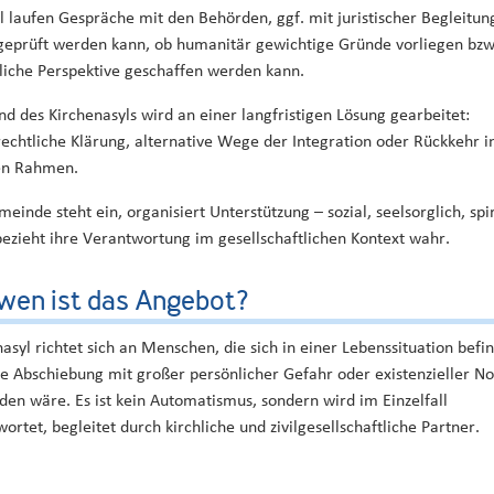
l laufen Gespräche mit den Behörden, ggf. mit juristischer Begleitun
geprüft werden kann, ob humanitär gewichtige Gründe vorliegen bzw
sliche Perspektive geschaffen werden kann.
d des Kirchenasyls wird an einer langfristigen Lösung gearbeitet:
rechtliche Klärung, alternative Wege der Integration oder Rückkehr i
en Rahmen.
einde steht ein, organisiert Unterstützung – sozial, seelsorglich, spir
bezieht ihre Verantwortung im gesellschaftlichen Kontext wahr.
wen ist das Angebot?
asyl richtet sich an Menschen, die sich in einer Lebenssituation befin
ne Abschiebung mit großer persönlicher Gefahr oder existenzieller No
den wäre. Es ist kein Automatismus, sondern wird im Einzelfall
ortet, begleitet durch kirchliche und zivilgesellschaftliche Partner.