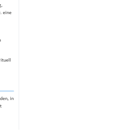
g,
. eine
n
ituell
den, in
t