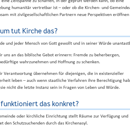
 eine Zeitspanne zu schaffen, in der geprüft werden kann, ob eine
ebung humanitär vertretbar ist – oder ob die Kirchen- und Gemeinde
sam mit zivilgesellschaftlichen Partnern neue Perspektiven eröffnen
um tut Kirche das?
ede und jeder Mensch von Gott gewollt und in seiner Würde unantastb
ir uns an das biblische Gebot erinnern: Fremde zu beherbergen,
bedürftige wahrzunehmen und Hoffnung zu schenken.
ir Verantwortung übernehmen für diejenigen, die in existenzieller
erheit leben – auch wenn staatliche Verfahren ihre Berechtigung hab
sie nicht die letzte Instanz sein in Fragen von Leben und Würde.
funktioniert das konkret?
emeinde oder kirchliche Einrichtung stellt Räume zur Verfügung und
tet den Schutzsuchenden durch das Kirchenasyl.