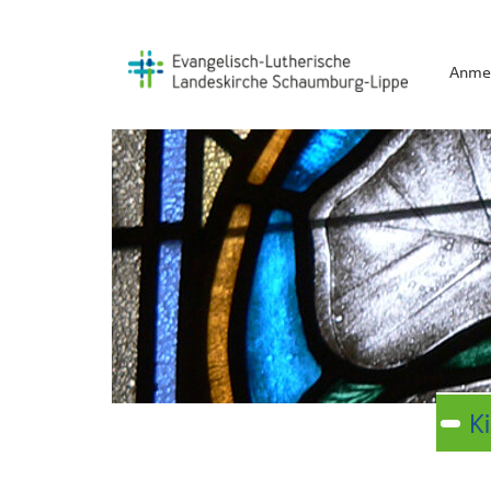
Anme
K