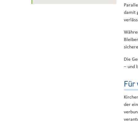
Paralle
damit 
verläs
Währen
Bleibe
sicher
Die Gem
– und 
Für 
Kirchen
der ei
verbun
verantw