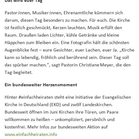
Das wird euer Tag
Pastor:innen, Musiker:innen, Ehrenamtliche kümmern sich
darum, diesen Tag besonders zu machen. Für euch. Die Kirche
ist festlich geschmückt, Kerzen leuchten, Musik erfüllt den
Raum. Draußen laden Lichter, kühle Getränke und kleine
Häppchen zum Bleiben ein. Eine Fotografin hält die schönsten
Augenblicke fest – eure Gesichter, euer Lachen, euer Ja. „Kirche
kann so lebendig, fröhlich und berührend sein. Dieser Tag soll
das spürbar machen.“, sagt Pastorin Christiane Meyer, die den
Tag begleitet.
Ein bundesweiter Herzensmoment
Hinter #einfachheiraten steht eine Initiative der Evangelischen
Kirche in Deutschland (EKD) und zwölf Landeskirchen.
Bundesweit öffnen im Juni Kirchen ihre Türen, um Paare
willkommen zu heißen – unkompliziert, persönlich und
kostenfrei. Mehr Infos zur bundesweiten Aktion auf
www.einfachheiraten.info