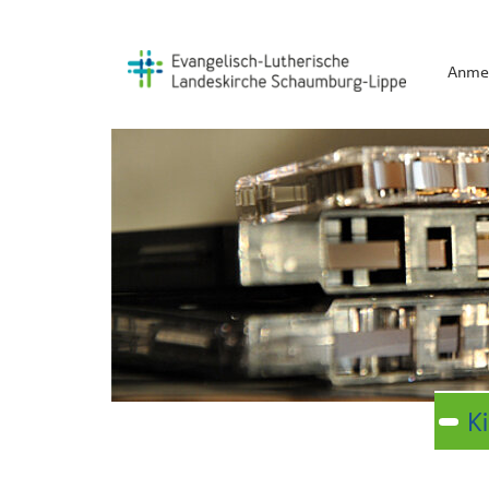
Anme
K