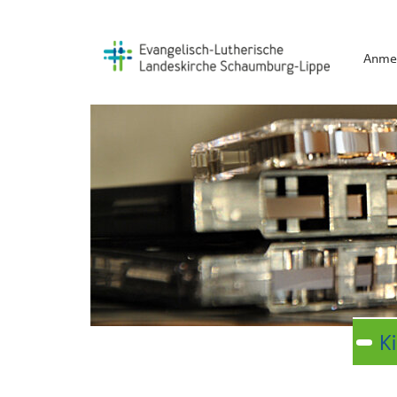
Anme
K