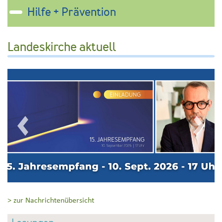
Hilfe + Prävention
Landeskirche aktuell
voriger Artikel
nächste
> zur Nachrichtenübersicht